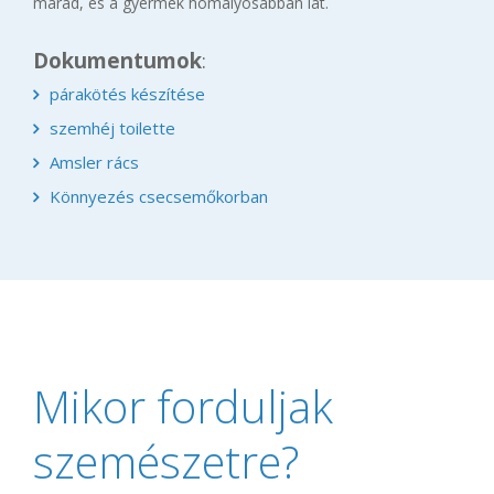
marad, és a gyermek homályosabban lát.
Dokumentumok
:
párakötés készítése
szemhéj toilette
Amsler rács
Könnyezés csecsemőkorban
Mikor forduljak
szemészetre?