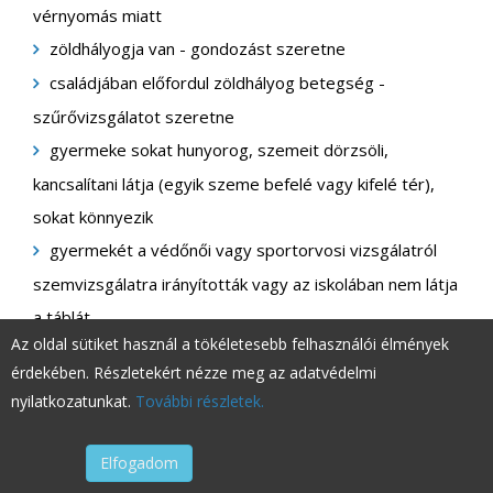
vérnyomás miatt
zöldhályogja van - gondozást szeretne
családjában előfordul zöldhályog betegség -
szűrővizsgálatot szeretne
gyermeke sokat hunyorog, szemeit dörzsöli,
kancsalítani látja (egyik szeme befelé vagy kifelé tér),
sokat könnyezik
gyermekét a védőnői vagy sportorvosi vizsgálatról
szemvizsgálatra irányították vagy az iskolában nem látja
a táblát
Az oldal sütiket használ a tökéletesebb felhasználói élmények
gyermekének esedékes a gyermekszemészeti
érdekében. Részletekért nézze meg az adatvédelmi
szűrővizsgálata (általában 1, 3 és 6-7 éves korban
nyilatkozatunkat.
További részletek.
ajánljuk)
Elfogadom