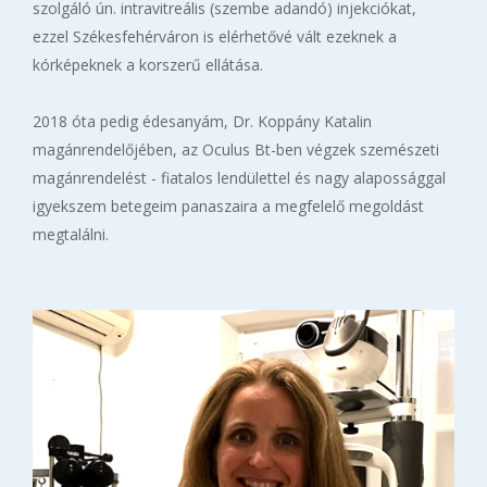
szolgáló ún. intravitreális (szembe adandó) injekciókat,
ezzel Székesfehérváron is elérhetővé vált ezeknek a
kórképeknek a korszerű ellátása.
2018 óta pedig édesanyám, Dr. Koppány Katalin
magánrendelőjében, az Oculus Bt-ben végzek szemészeti
magánrendelést - fiatalos lendülettel és nagy alapossággal
igyekszem betegeim panaszaira a megfelelő megoldást
megtalálni.