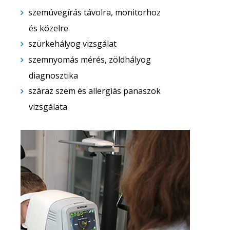
szemüvegírás távolra, monitorhoz
és közelre
szürkehályog vizsgálat
szemnyomás mérés, zöldhályog
diagnosztika
száraz szem és allergiás panaszok
vizsgálata