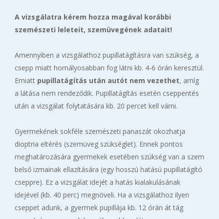
A vizsgálatra kérem hozza magával korábbi
szemészeti leleteit, szemüvegének adatait!
Amennyiben a vizsgálathoz pupillatágításra van szükség, a
csepp miatt homályosabban fog látni kb. 4-6 órán keresztül.
Emiatt
pupillatágítás után autót nem vezethet
, amíg
a látása nem rendeződik. Pupillatágítás esetén cseppentés
után a vizsgálat folytatására kb. 20 percet kell várni.
Gyermekének sokféle szemészeti panaszát okozhatja
dioptria eltérés (szemüveg szükséglet). Ennek pontos
meghatározására gyermekek esetében szükség van a szem
belső izmainak ellazítására (egy hosszú hatású pupillatágító
cseppre). Ez a vizsgálat idejét a hatás kialakulásának
idejével (kb. 40 perc) megnöveli. Ha a vizsgálathoz ilyen
cseppet adunk, a gyermek pupillája kb. 12 órán át tág