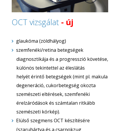
OCT vizsgálat
- új
glaukóma (zöldhályog)
szemfenéki/retina
betegségek
diagnosztikája és a progresszió követése,
különös tekintettel az éleslátás
helyét
érintő betegségek (mint pl. makula
degeneráció, cukorbetegség okozta
szemészeti eltérések,
szemfenéki
érelzáródások és számtalan ritkább
szemészeti kórkép).
Elülső szegmens OCT készítésére
(szaruhártya és a csarnokzug