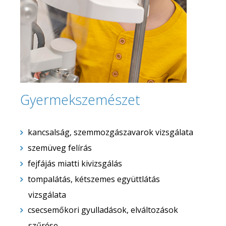
Gyermekszemészet
kancsalság, szemmozgászavarok vizsgálata
szemüveg felírás
fejfájás miatti kivizsgálás
tompalátás, kétszemes együttlátás
vizsgálata
csecsemőkori gyulladások, elváltozások
szűrése