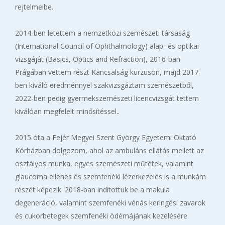
rejtelmeibe.
2014-ben letettem a nemzetközi szemészeti társaság
(International Council of Ophthalmology) alap- és optikai
vizsgáját (Basics, Optics and Refraction), 2016-ban
Prágában vettem részt Kancsalság kurzuson, majd 2017-
ben kiváló eredménnyel szakvizsgáztam szemészetből,
2022-ben pedig gyermekszemészeti licencvizsgát tettem
kiválóan megfelelt minősítéssel..
2015 óta a Fejér Megyei Szent György Egyetemi Oktató
Kórházban dolgozom, ahol az ambuláns ellátás mellett az
osztályos munka, egyes szemészeti műtétek, valamint
glaucoma ellenes és szemfenéki lézerkezelés is a munkám
részét képezik. 2018-ban indítottuk be a makula
degeneráció, valamint szemfenéki vénás keringési zavarok
és cukorbetegek szemfenéki ödémájának kezelésére