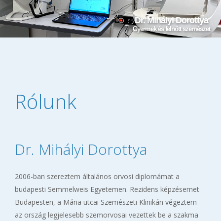
Dr. Mihályi Dorottya
Gyermek és felnőtt szemészet
Rólunk
Dr. Mihályi Dorottya
2006-ban szereztem általános orvosi diplomámat a
budapesti Semmelweis Egyetemen. Rezidens képzésemet
Budapesten, a Mária utcai Szemészeti Klinikán végeztem -
az ország legjelesebb szemorvosai vezettek be a szakma