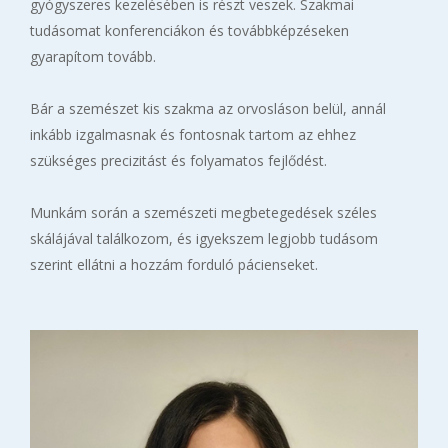
gyógyszeres kezelésében is részt veszek. Szakmai
tudásomat konferenciákon és továbbképzéseken
gyarapítom tovább.
Bár a szemészet kis szakma az orvosláson belül, annál
inkább izgalmasnak és fontosnak tartom az ehhez
szükséges precizitást és folyamatos fejlődést.
Munkám során a szemészeti megbetegedések széles
skálájával találkozom, és igyekszem legjobb tudásom
szerint ellátni a hozzám forduló pácienseket.