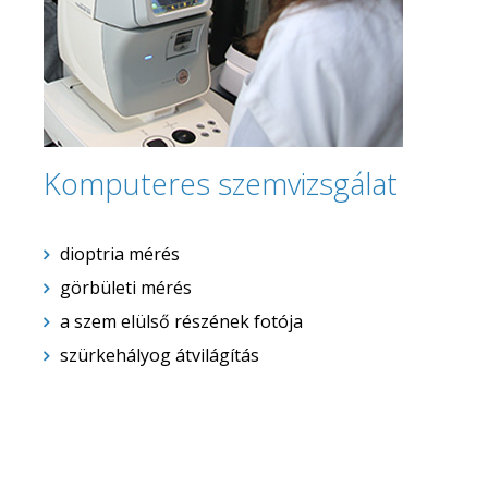
Komputeres szemvizsgálat
dioptria mérés
görbületi mérés
a szem elülső részének fotója
szürkehályog átvilágítás