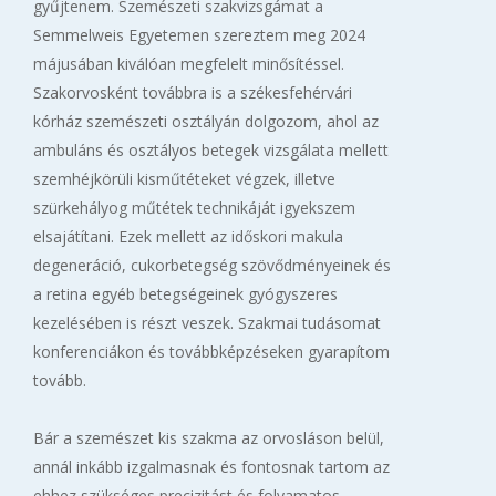
gyűjtenem. Szemészeti szakvizsgámat a
Semmelweis Egyetemen szereztem meg 2024
májusában kiválóan megfelelt minősítéssel.
Szakorvosként továbbra is a székesfehérvári
kórház szemészeti osztályán dolgozom, ahol az
ambuláns és osztályos betegek vizsgálata mellett
szemhéjkörüli kisműtéteket végzek, illetve
szürkehályog műtétek technikáját igyekszem
elsajátítani. Ezek mellett az időskori makula
degeneráció, cukorbetegség szövődményeinek és
a retina egyéb betegségeinek gyógyszeres
kezelésében is részt veszek. Szakmai tudásomat
konferenciákon és továbbképzéseken gyarapítom
tovább.
Bár a szemészet kis szakma az orvosláson belül,
annál inkább izgalmasnak és fontosnak tartom az
ehhez szükséges precizitást és folyamatos