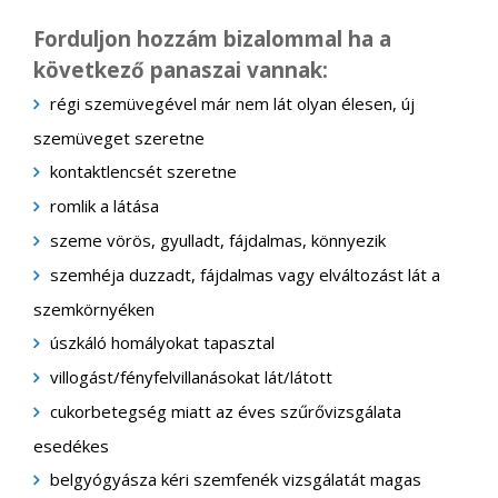
Forduljon hozzám bizalommal ha a
következő panaszai vannak:
régi szemüvegével már nem lát olyan élesen, új
szemüveget szeretne
kontaktlencsét szeretne
romlik a látása
szeme vörös, gyulladt, fájdalmas, könnyezik
szemhéja duzzadt, fájdalmas vagy elváltozást lát a
szemkörnyéken
úszkáló homályokat tapasztal
villogást/fényfelvillanásokat lát/látott
cukorbetegség miatt az éves szűrővizsgálata
esedékes
belgyógyásza kéri szemfenék vizsgálatát magas