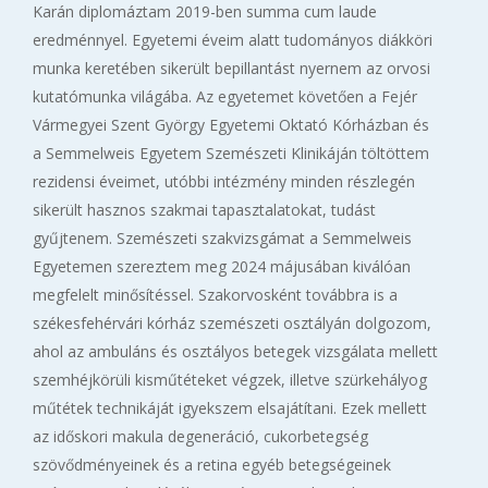
Karán diplomáztam 2019-ben summa cum laude
eredménnyel. Egyetemi éveim alatt tudományos diákköri
munka keretében sikerült bepillantást nyernem az orvosi
kutatómunka világába. Az egyetemet követően a Fejér
Vármegyei Szent György Egyetemi Oktató Kórházban és
a Semmelweis Egyetem Szemészeti Klinikáján töltöttem
rezidensi éveimet, utóbbi intézmény minden részlegén
sikerült hasznos szakmai tapasztalatokat, tudást
gyűjtenem. Szemészeti szakvizsgámat a Semmelweis
Egyetemen szereztem meg 2024 májusában kiválóan
megfelelt minősítéssel. Szakorvosként továbbra is a
székesfehérvári kórház szemészeti osztályán dolgozom,
ahol az ambuláns és osztályos betegek vizsgálata mellett
szemhéjkörüli kisműtéteket végzek, illetve szürkehályog
műtétek technikáját igyekszem elsajátítani. Ezek mellett
az időskori makula degeneráció, cukorbetegség
szövődményeinek és a retina egyéb betegségeinek